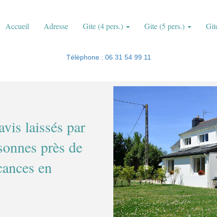
Accueil
Adresse
Gite (4 pers.)
Gite (5 pers.)
Git
Téléphone : 06 31 54 99 11
avis laissés par
rsonnes près de
cances en